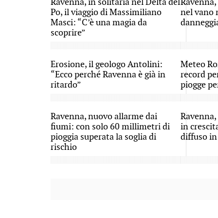
Ravenna, in solitaria nel Delta del
Ravenna, 
Po, il viaggio di Massimiliano
nel vano 
Masci: “C’è una magia da
danneggi
scoprire”
Erosione, il geologo Antolini:
Meteo Ro
“Ecco perché Ravenna è già in
record per
ritardo”
piogge per
Ravenna, nuovo allarme dai
Ravenna, 
fiumi: con solo 60 millimetri di
in crescit
pioggia superata la soglia di
diffuso in
rischio