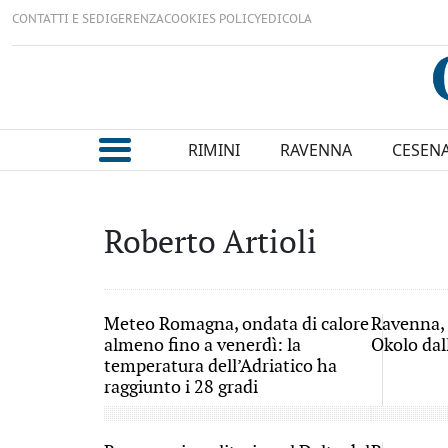
CONTATTI E SEDI
GERENZA
COOKIES POLICY
EDICOLA
RIMINI
RAVENNA
CESEN
Roberto Artioli
Meteo Romagna, ondata di calore
Ravenna, 
almeno fino a venerdì: la
Okolo dal
temperatura dell’Adriatico ha
raggiunto i 28 gradi