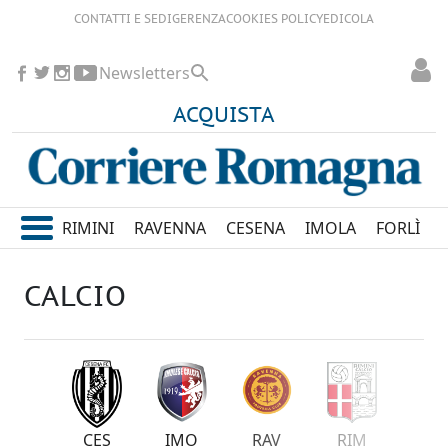
CONTATTI E SEDI
GERENZA
COOKIES POLICY
EDICOLA
Newsletters
ACQUISTA
RIMINI
RAVENNA
CESENA
IMOLA
FORLÌ
CALCIO
FOR
CES
IMO
RAV
RIM
FO