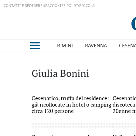
CONTATTI E SEDI
GERENZA
COOKIES POLICY
EDICOLA
RIMINI
RAVENNA
CESEN
Giulia Bonini
Cesenatico, truffa del residence:
Cesenatico
già ricollocate in hotel o camping
discoteca 
circa 120 persone
20enne fi