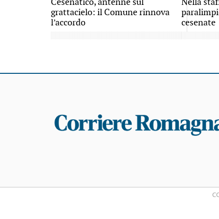
Cesenatico, antenne sul
Nella sta
grattacielo: il Comune rinnova
paralimpi
l’accordo
cesenate
CO