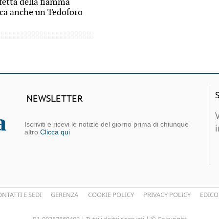
ffetta della fiamma
ca anche un Tedoforo
NEWSLETTER
Iscriviti e ricevi le notizie del giorno prima di chiunque
altro
Clicca qui
NTATTI E SEDI
GERENZA
COOKIE POLICY
PRIVACY POLICY
EDICO
P.I. 00357860402 | Tutti i diritti riservati | © Copyright