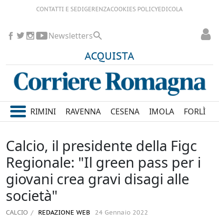
CONTATTI E SEDI
GERENZA
COOKIES POLICY
EDICOLA
Newsletters
ACQUISTA
RIMINI
RAVENNA
CESENA
IMOLA
FORLÌ
Calcio, il presidente della Figc
Regionale: "Il green pass per i
giovani crea gravi disagi alle
società"
CALCIO
REDAZIONE WEB
24 Gennaio 2022