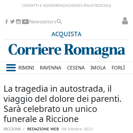
CONTATTI E SEDI
GERENZA
COOKIES POLICY
EDICOLA
Newsletters
ACQUISTA
RIMINI
RAVENNA
CESENA
IMOLA
FORLÌ
La tragedia in autostrada, il
viaggio del dolore dei parenti.
Sarà celebrato un unico
funerale a Riccione
RICCIONE
REDAZIONE WEB
08 Ottobre 2022