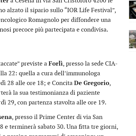
ter
a Cesena in via San Cristoforo 4200 le
no alzato il sipario sullo “IOR Life Festival”,
o Oncologico Romagnolo per diffondere una
nosi precoce più partecipata e condivisa.
taccate” previste a
Forlì
, presso la sede CIA-
lla 22: quella a cura dell’immunologa
dì 28 alle ore 18; e Concita
De Gregorio
,
rterà la sua testimonianza di paziente
dì 29, con partenza stavolta alle ore 19.
sena
, presso il Prime Center di via San
8 e terminerà sabato 30. Una fitta tre giorni,