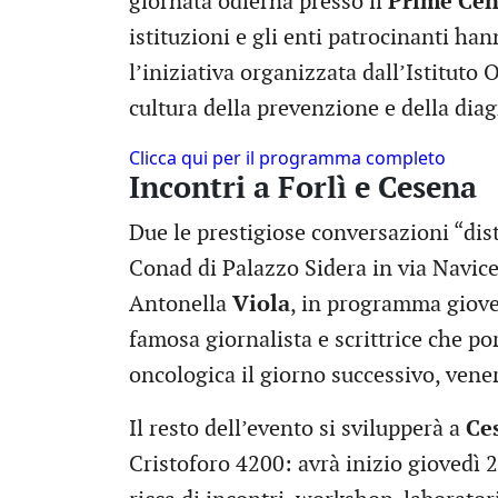
giornata odierna presso il
Prime Cen
istituzioni e gli enti patrocinanti han
l’iniziativa organizzata dall’Istitut
cultura della prevenzione e della diag
Clicca qui per il programma completo
Incontri a Forlì e Cesena
Due le prestigiose conversazioni “dis
Conad di Palazzo Sidera in via Navice
Antonella
Viola
, in programma giove
famosa giornalista e scrittrice che po
oncologica il giorno successivo, vener
Il resto dell’evento si svilupperà a
Ce
Cristoforo 4200: avrà inizio giovedì 2