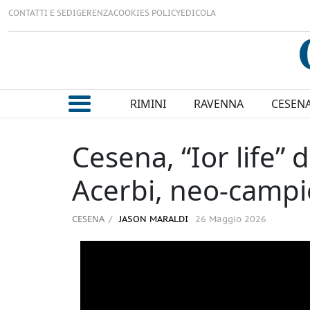
CONTATTI E SEDI
GERENZA
COOKIES POLICY
EDICOLA
RIMINI
RAVENNA
CESEN
Cesena, “Ior life” 
Acerbi, neo-campio
CESENA
JASON MARALDI
26 Maggio 2026