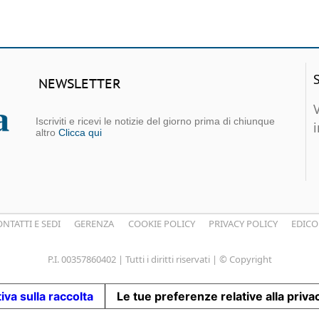
NEWSLETTER
Iscriviti e ricevi le notizie del giorno prima di chiunque
altro
Clicca qui
NTATTI E SEDI
GERENZA
COOKIE POLICY
PRIVACY POLICY
EDICO
P.I. 00357860402 | Tutti i diritti riservati | © Copyright
iva sulla raccolta
Le tue preferenze relative alla priva