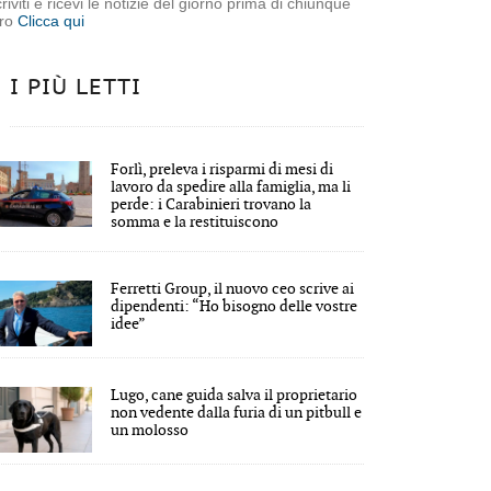
criviti e ricevi le notizie del giorno prima di chiunque
tro
Clicca qui
I PIÙ LETTI
Forlì, preleva i risparmi di mesi di
lavoro da spedire alla famiglia, ma li
perde: i Carabinieri trovano la
somma e la restituiscono
Ferretti Group, il nuovo ceo scrive ai
dipendenti: “Ho bisogno delle vostre
idee”
ancesco Acerbi sarà ospite sabato 30 maggio a partire dall
Lugo, cane guida salva il proprietario
non vedente dalla furia di un pitbull e
un molosso