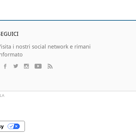
SEGUICI
Visita i nostri social network e rimani
informato
LA
cy