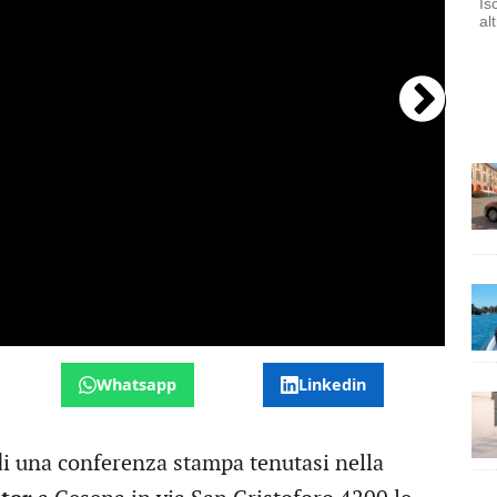
Is
al
Fr
Whatsapp
Linkedin
 di una conferenza stampa tenutasi nella