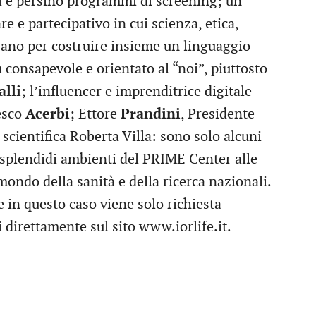
ri e persino programmi di screening; un
 e partecipativo in cui scienza, etica,
ano per costruire insieme un linguaggio
ù consapevole e orientato al “noi”, piuttosto
lli
; l’influencer e imprenditrice digitale
cesco
Acerbi
; Ettore
Prandini
, Presidente
 scientifica Roberta Villa: sono solo alcuni
i splendidi ambienti del PRIME Center alle
mondo della sanità e della ricerca nazionali.
he in questo caso viene solo richiesta
i direttamente sul sito www.iorlife.it.