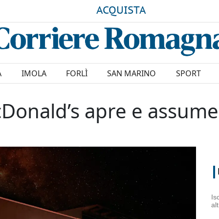
ACQUISTA
A
IMOLA
FORLÌ
SAN MARINO
SPORT
McDonald’s apre e assum
Is
al