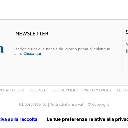
NEWSLETTER
Iscriviti e ricevi le notizie del giorno prima di chiunque
altro
Clicca qui
NTATTI E SEDI
GERENZA
COOKIE POLICY
PRIVACY POLICY
EDICO
P.I. 00357860402 | Tutti i diritti riservati | © Copyright
iva sulla raccolta
Le tue preferenze relative alla priva