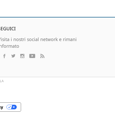
SEGUICI
Visita i nostri social network e rimani
informato
LA
cy