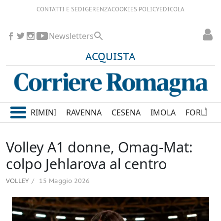
CONTATTI E SEDI
GERENZA
COOKIES POLICY
EDICOLA
Newsletters
ACQUISTA
RIMINI
RAVENNA
CESENA
IMOLA
FORLÌ
Volley A1 donne, Omag-Mat:
colpo Jehlarova al centro
VOLLEY
15 Maggio 2026