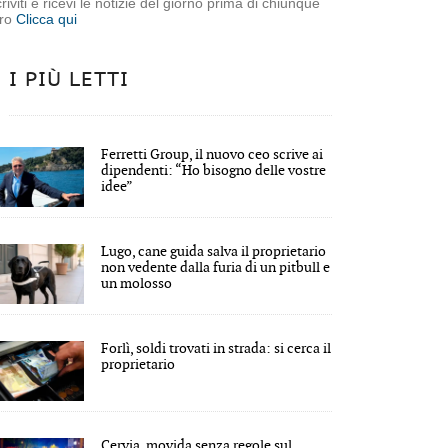
criviti e ricevi le notizie del giorno prima di chiunque
tro
Clicca qui
I PIÙ LETTI
Ferretti Group, il nuovo ceo scrive ai
dipendenti: “Ho bisogno delle vostre
idee”
Lugo, cane guida salva il proprietario
non vedente dalla furia di un pitbull e
un molosso
Forlì, soldi trovati in strada: si cerca il
proprietario
Cervia, movida senza regole sul