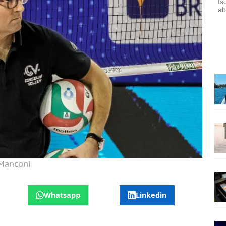
Is
al
 Manconi
Whatsapp
Linkedin