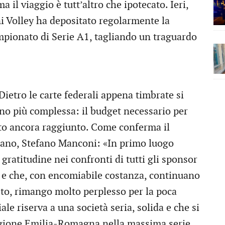
 ma il viaggio è tutt’altro che ipotecato. Ieri,
ni Volley ha depositato regolarmente la
pionato di Serie A1, tagliando un traguardo
ietro le carte federali appena timbrate si
ino più complessa: il budget necessario per
ato ancora raggiunto. Come conferma il
nano, Stefano Manconi: «In primo luogo
gratitudine nei confronti di tutti gli sponsor
a e che, con encomiabile costanza, continuano
sto, rimango molto perplesso per la poca
le riserva a una società seria, solida e che si
 regione Emilia-Romagna nella massima serie