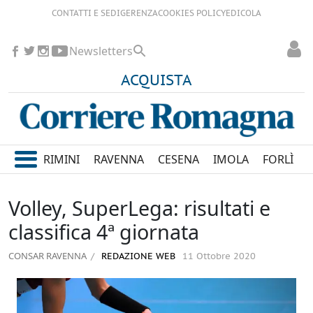
CONTATTI E SEDI
GERENZA
COOKIES POLICY
EDICOLA
Newsletters
ACQUISTA
RIMINI
RAVENNA
CESENA
IMOLA
FORLÌ
Volley, SuperLega: risultati e
classifica 4ª giornata
CONSAR RAVENNA
REDAZIONE WEB
11 Ottobre 2020