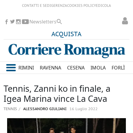
CONTATTI E SEDI
GERENZA
COOKIES POLICY
EDICOLA
Newsletters
ACQUISTA
RIMINI
RAVENNA
CESENA
IMOLA
FORLÌ
Tennis, Zanni ko in finale, a
Igea Marina vince La Cava
TENNIS
ALESSANDRO GIULIANI
16 Luglio 2022