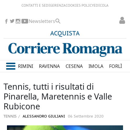
CONTATTI E SEDI
GERENZA
COOKIES POLICY
EDICOLA
Newsletters
ACQUISTA
RIMINI
RAVENNA
CESENA
IMOLA
FORLÌ
Tennis, tutti i risultati di
Pinarella, Maretennis e Valle
Rubicone
TENNIS
ALESSANDRO GIULIANI
06 Settembre 2020