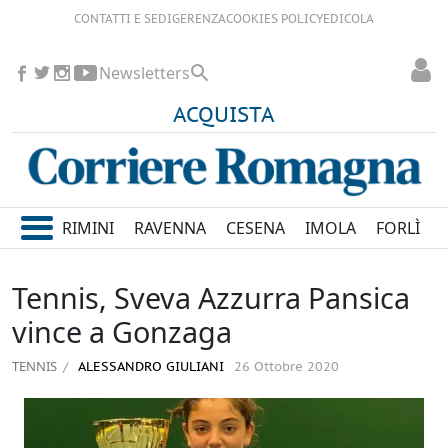
CONTATTI E SEDI
GERENZA
COOKIES POLICY
EDICOLA
Newsletters
ACQUISTA
RIMINI
RAVENNA
CESENA
IMOLA
FORLÌ
Tennis, Sveva Azzurra Pansica
vince a Gonzaga
TENNIS
ALESSANDRO GIULIANI
26 Ottobre 2020