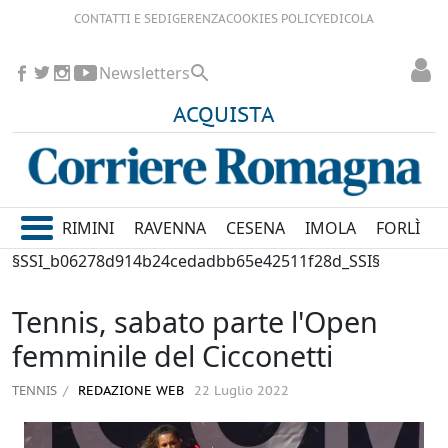
CONTATTI E SEDI
GERENZA
COOKIES POLICY
EDICOLA
Newsletters
ACQUISTA
RIMINI
RAVENNA
CESENA
IMOLA
FORLÌ
§SSI_b06278d914b24cedadbb65e42511f28d_SSI§
Tennis, sabato parte l'Open
femminile del Cicconetti
TENNIS
REDAZIONE WEB
22 Luglio 2022