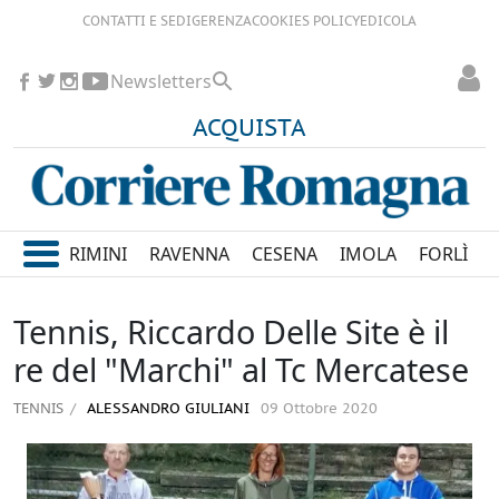
CONTATTI E SEDI
GERENZA
COOKIES POLICY
EDICOLA
Newsletters
ACQUISTA
RIMINI
RAVENNA
CESENA
IMOLA
FORLÌ
Tennis, Riccardo Delle Site è il
re del "Marchi" al Tc Mercatese
TENNIS
ALESSANDRO GIULIANI
09 Ottobre 2020