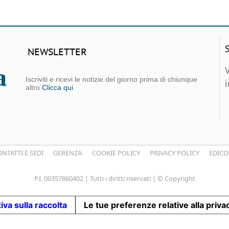
NEWSLETTER
Iscriviti e ricevi le notizie del giorno prima di chiunque
altro
Clicca qui
NTATTI E SEDI
GERENZA
COOKIE POLICY
PRIVACY POLICY
EDICO
P.I. 00357860402 | Tutti i diritti riservati | © Copyright
iva sulla raccolta
Le tue preferenze relative alla priva