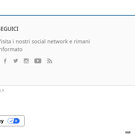
SEGUICI
Visita i nostri social network e rimani
informato
LA
cy