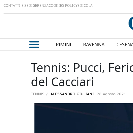
CONTATTI E SEDI
GERENZA
COOKIES POLICY
EDICOLA
RIMINI
RAVENNA
CESEN
Tennis: Pucci, Feri
del Cacciari
TENNIS
ALESSANDRO GIULIANI
28 Agosto 2021