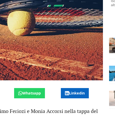
Is
al
Whatsapp
Linkedin
mo Feriozi e Monia Accorsi nella tappa del