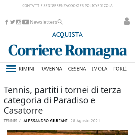
CONTATTI E SEDI
GERENZA
COOKIES POLICY
EDICOLA
Newsletters
ACQUISTA
RIMINI
RAVENNA
CESENA
IMOLA
FORLÌ
Tennis, partiti i tornei di terza
categoria di Paradiso e
Casatorre
TENNIS
ALESSANDRO GIULIANI
28 Agosto 2021