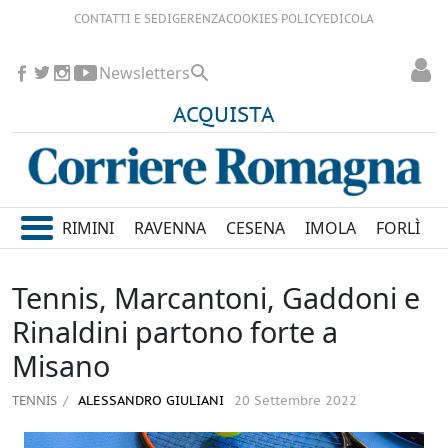
CONTATTI E SEDI
GERENZA
COOKIES POLICY
EDICOLA
Newsletters
ACQUISTA
RIMINI
RAVENNA
CESENA
IMOLA
FORLÌ
Tennis, Marcantoni, Gaddoni e
Rinaldini partono forte a
Misano
TENNIS
ALESSANDRO GIULIANI
20 Settembre 2022