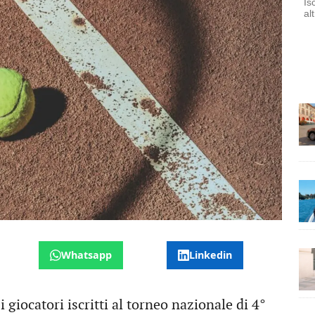
Is
al
Whatsapp
Linkedin
giocatori iscritti al torneo nazionale di 4°