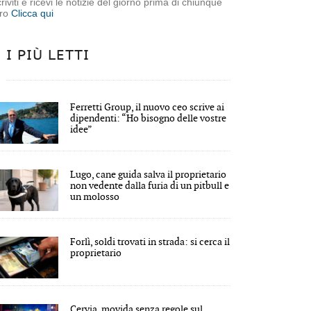
criviti e ricevi le notizie del giorno prima di chiunque
tro
Clicca qui
I PIÙ LETTI
Ferretti Group, il nuovo ceo scrive ai
dipendenti: “Ho bisogno delle vostre
idee”
Lugo, cane guida salva il proprietario
non vedente dalla furia di un pitbull e
un molosso
Forlì, soldi trovati in strada: si cerca il
proprietario
Cervia, movida senza regole sul