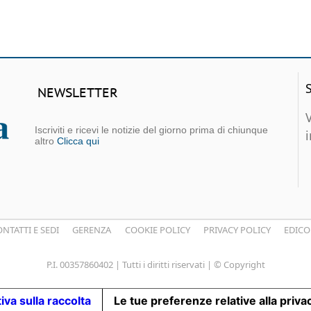
NEWSLETTER
Iscriviti e ricevi le notizie del giorno prima di chiunque
altro
Clicca qui
NTATTI E SEDI
GERENZA
COOKIE POLICY
PRIVACY POLICY
EDICO
P.I. 00357860402 | Tutti i diritti riservati | © Copyright
iva sulla raccolta
Le tue preferenze relative alla priva