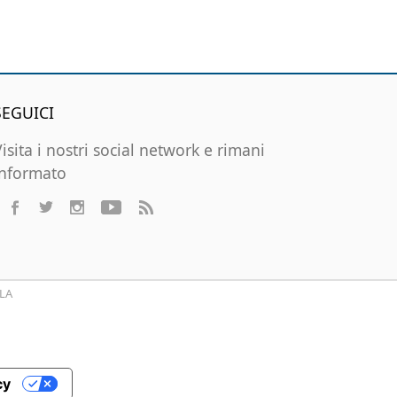
SEGUICI
Visita i nostri social network e rimani
informato
LA
cy