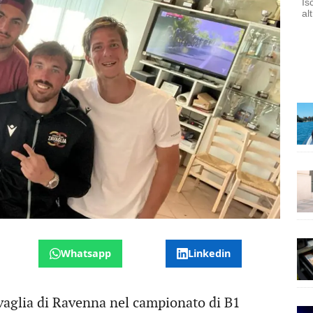
Is
al
Whatsapp
Linkedin
vaglia di Ravenna nel campionato di B1