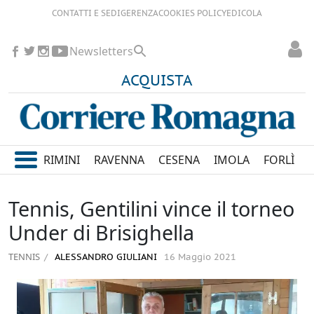
CONTATTI E SEDI
GERENZA
COOKIES POLICY
EDICOLA
Newsletters
ACQUISTA
RIMINI
RAVENNA
CESENA
IMOLA
FORLÌ
Tennis, Gentilini vince il torneo
Under di Brisighella
TENNIS
ALESSANDRO GIULIANI
16 Maggio 2021