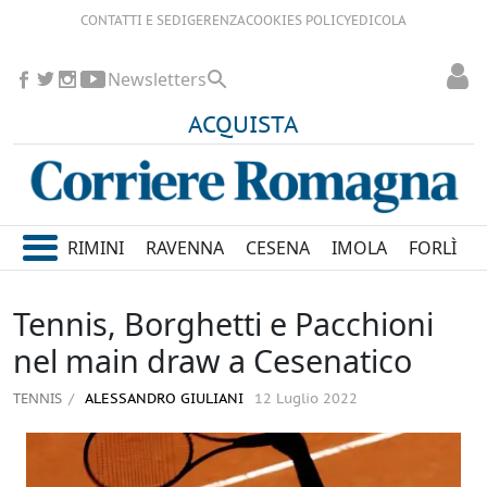
CONTATTI E SEDI
GERENZA
COOKIES POLICY
EDICOLA
Newsletters
ACQUISTA
RIMINI
RAVENNA
CESENA
IMOLA
FORLÌ
Tennis, Borghetti e Pacchioni
nel main draw a Cesenatico
TENNIS
ALESSANDRO GIULIANI
12 Luglio 2022