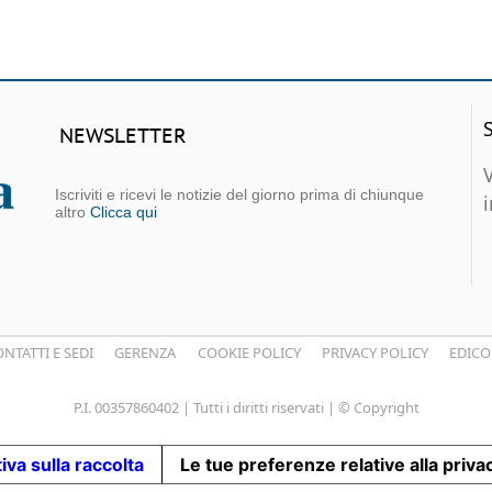
NEWSLETTER
Iscriviti e ricevi le notizie del giorno prima di chiunque
altro
Clicca qui
NTATTI E SEDI
GERENZA
COOKIE POLICY
PRIVACY POLICY
EDICO
P.I. 00357860402 | Tutti i diritti riservati | © Copyright
iva sulla raccolta
Le tue preferenze relative alla priva