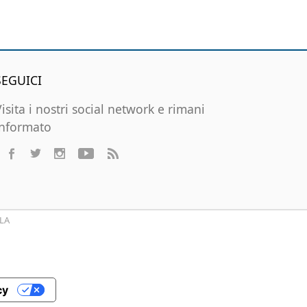
SEGUICI
Visita i nostri social network e rimani
informato
LA
cy