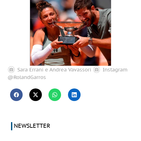
Sara Errani e Andrea Vavassori
Instagram
@RolandGarros
NEWSLETTER