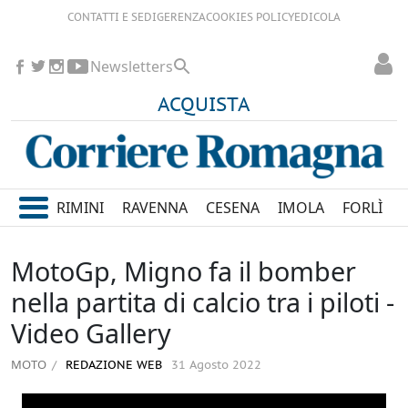
CONTATTI E SEDI
GERENZA
COOKIES POLICY
EDICOLA
Newsletters
ACQUISTA
RIMINI
RAVENNA
CESENA
IMOLA
FORLÌ
MotoGp, Migno fa il bomber
nella partita di calcio tra i piloti -
Video Gallery
MOTO
REDAZIONE WEB
31 Agosto 2022