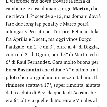
il viserbese che dovrà trovare la forza di
cambiare le cose domani. Jorge
Martin
, che
ne rileva il 5° scende a -15, ma domani dovrà
fare due long lap penalty e Marco potrà
allungare. Peccato per l’errore. Bella la sfida
fra Aprilia e Ducati, ma oggi vince Borgo
Panigale: un 1° e un 3°, oltre al 4° di Diggia,
contro il 2° di Ogura, poi il 5° di Martin ed il
6° di Raul Fernandez. Gara molto buona per
Enea
Bastianini
che chiude 7° e primo fra i
piloti che non guidano in mezzo italiano. Il
riminese scattava 17°, super rimonta, aiutata
dalla caduta di Bez, da quella di Acosta che
era 6°, oltre a quelle di Moreira e Vinales al