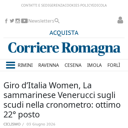
CONTATTI E SEDI
GERENZA
COOKIES POLICY
EDICOLA
Newsletters
ACQUISTA
RIMINI
RAVENNA
CESENA
IMOLA
FORLÌ
Giro d’Italia Women, La
sammarinese Venerucci sugli
scudi nella cronometro: ottimo
22° posto
CICLISMO
03 Giugno 2026