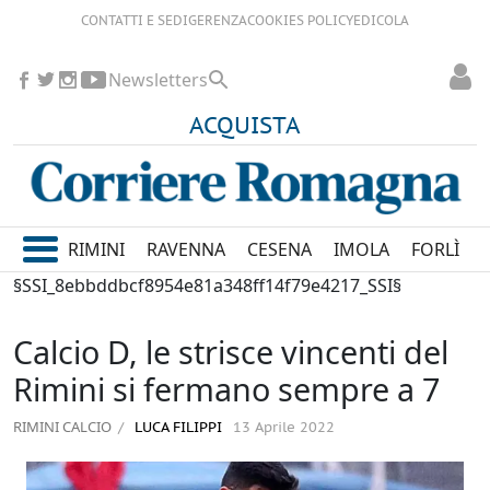
CONTATTI E SEDI
GERENZA
COOKIES POLICY
EDICOLA
Newsletters
ACQUISTA
RIMINI
RAVENNA
CESENA
IMOLA
FORLÌ
§SSI_8ebbddbcf8954e81a348ff14f79e4217_SSI§
Calcio D, le strisce vincenti del
Rimini si fermano sempre a 7
RIMINI CALCIO
LUCA FILIPPI
13 Aprile 2022