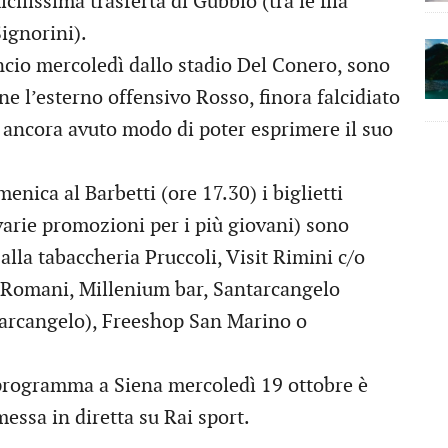
cilissima trasferta di Gubbio (tra le fila
ignorini).
ncio mercoledì dallo stadio Del Conero, sono
e l’esterno offensivo Rosso, finora falcidiato
 ancora avuto modo di poter esprimere il suo
enica al Barbetti (ore 17.30) i biglietti
varie promozioni per i più giovani) sono
 alla tabaccheria Pruccoli, Visit Rimini c/o
ia Romani, Millenium bar, Santarcangelo
ntarcangelo), Freeshop San Marino o
n programma a Siena mercoledì 19 ottobre è
messa in diretta su Rai sport.