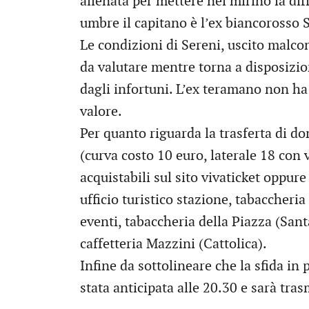
allenata per mettere nel mirino la diffi
umbre il capitano è l’ex biancorosso S
Le condizioni di Sereni, uscito malco
da valutare mentre torna a disposizion
dagli infortuni. L’ex teramano non ha
valore.
Per quanto riguarda la trasferta di dom
(curva costo 10 euro, laterale 18 con 
acquistabili sul sito vivaticket oppure
ufficio turistico stazione, tabaccher
eventi, tabaccheria della Piazza (Sa
caffetteria Mazzini (Cattolica).
Infine da sottolineare che la sfida i
stata anticipata alle 20.30 e sarà tras