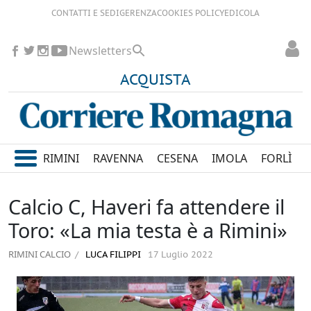
CONTATTI E SEDI
GERENZA
COOKIES POLICY
EDICOLA
Newsletters
ACQUISTA
RIMINI
RAVENNA
CESENA
IMOLA
FORLÌ
Calcio C, Haveri fa attendere il
Toro: «La mia testa è a Rimini»
RIMINI CALCIO
LUCA FILIPPI
17 Luglio 2022