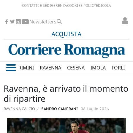
CONTATTI E SEDI
GERENZA
COOKIES POLICY
EDICOLA
Newsletters
ACQUISTA
RIMINI
RAVENNA
CESENA
IMOLA
FORLÌ
Ravenna, è arrivato il momento
di ripartire
RAVENNA CALCIO
SANDRO CAMERANI
08 Luglio 2026