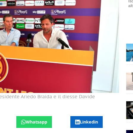
Is
al
residente Ariedo Braida e il diesse Davide
Whatsapp
Linkedin