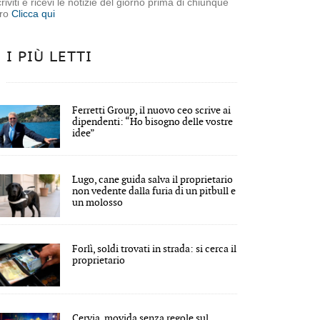
criviti e ricevi le notizie del giorno prima di chiunque
tro
Clicca qui
I PIÙ LETTI
Ferretti Group, il nuovo ceo scrive ai
dipendenti: “Ho bisogno delle vostre
idee”
Lugo, cane guida salva il proprietario
non vedente dalla furia di un pitbull e
un molosso
Forlì, soldi trovati in strada: si cerca il
proprietario
Cervia, movida senza regole sul