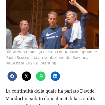
Ariedo Braida (a destra) con Ignazio Cipriani e
Paolo Scocco alla presentazione del Ravenna
nell’estate 2025 (Fiorentini)
La continuità della quale ha parlato Davide
Mandorlini subito dopo il match la sconfitta