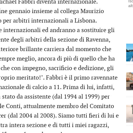
ichael Fabbri diventa internazionale.
Is
al
fine gennaio insieme al collega Maurizio
o per arbitri internazionali a Lisbona.
te internazionali ed andranno a sostituire gli
nte degli arbitri della sezione di Ravenna,
lteriore brillante carriera dal momento che
sempre meglio, ancora di più di quello che ha
che con impegno, sacrificio e dedizione, gli
proprio meritato!". Fabbri è il primo ravennate
azionale di calcio a 11. Prima di lui, infatti,
a stato da assistente (dal 1994 al 1999) per
hele Conti, attualmente membro del Comitato
 (dal 2004 al 2008). Siamo tutti fieri di lui e
tra intera sezione e di tutti i miei ragazzi,