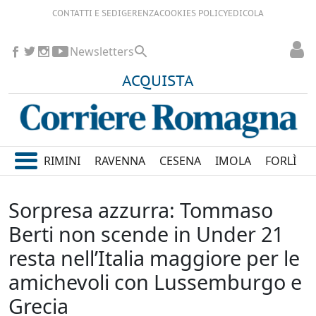
CONTATTI E SEDI
GERENZA
COOKIES POLICY
EDICOLA
Newsletters
ACQUISTA
RIMINI
RAVENNA
CESENA
IMOLA
FORLÌ
Sorpresa azzurra: Tommaso
Berti non scende in Under 21
resta nell’Italia maggiore per le
amichevoli con Lussemburgo e
Grecia