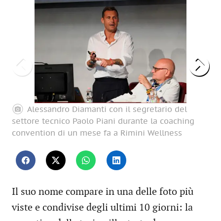
Alessandro Diamanti con il segretario del
settore tecnico Paolo Piani durante la coaching
as
convention di un mese fa a Rimini Wellness
pa
Il suo nome compare in una delle foto più
viste e condivise degli ultimi 10 giorni: la