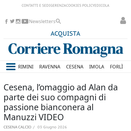
CONTATTI E SEDI
GERENZA
COOKIES POLICY
EDICOLA
Newsletters
ACQUISTA
RIMINI
RAVENNA
CESENA
IMOLA
FORLÌ
Cesena, l’omaggio ad Alan da
parte dei suo compagni di
passione bianconera al
Manuzzi VIDEO
CESENA CALCIO
03 Giugno 2026