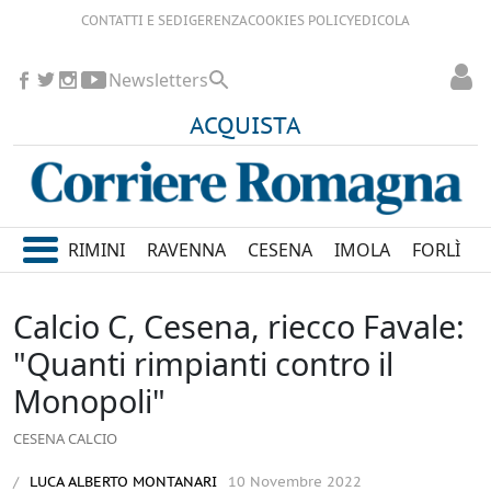
CONTATTI E SEDI
GERENZA
COOKIES POLICY
EDICOLA
Newsletters
ACQUISTA
RIMINI
RAVENNA
CESENA
IMOLA
FORLÌ
Calcio C, Cesena, riecco Favale:
"Quanti rimpianti contro il
Monopoli"
CESENA CALCIO
LUCA ALBERTO MONTANARI
10 Novembre 2022