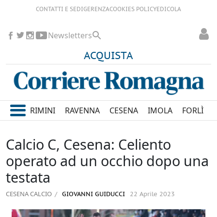
CONTATTI E SEDI
GERENZA
COOKIES POLICY
EDICOLA
Newsletters
ACQUISTA
RIMINI
RAVENNA
CESENA
IMOLA
FORLÌ
Calcio C, Cesena: Celiento
operato ad un occhio dopo una
testata
CESENA CALCIO
GIOVANNI GUIDUCCI
22 Aprile 2023