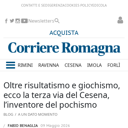
CONTATTI E SEDI
GERENZA
COOKIES POLICY
EDICOLA
Newsletters
ACQUISTA
RIMINI
RAVENNA
CESENA
IMOLA
FORLÌ
Oltre risultatismo e giochismo,
ecco la terza via del Cesena,
l’inventore del pochismo
BLOG
/ A UN DATO MOMENTO
FABIO BENAGLIA
09 Maggio 2026