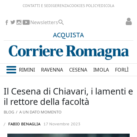
CONTATTI E SEDI
GERENZA
COOKIES POLICY
EDICOLA
Newsletters
ACQUISTA
RIMINI
RAVENNA
CESENA
IMOLA
FORLÌ
Il Cesena di Chiavari, i lamenti e
il rettore della facoltà
BLOG
/ A UN DATO MOMENTO
FABIO BENAGLIA
17 Novembre 2023