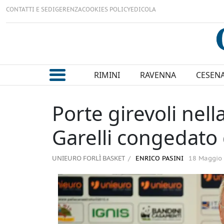
CONTATTI E SEDI
GERENZA
COOKIES POLICY
EDICOLA
RIMINI
RAVENNA
CESEN
Porte girevoli nell
Garelli congedato
UNIEURO FORLÌ BASKET
ENRICO PASINI
18 Maggio