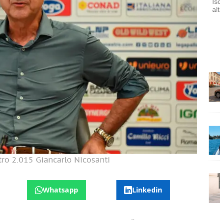
Is
al
tro 2.015 Giancarlo Nicosanti
Whatsapp
Linkedin