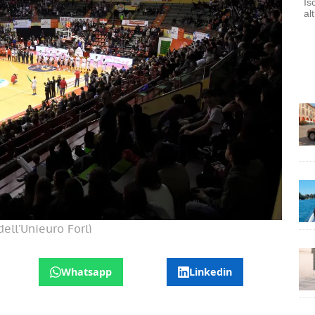
Is
al
ell’Unieuro Forlì
Whatsapp
Linkedin