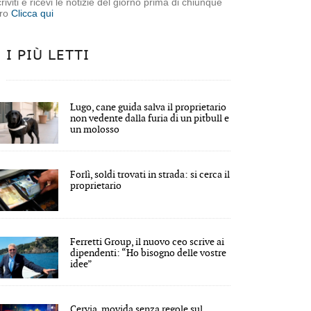
criviti e ricevi le notizie del giorno prima di chiunque
tro
Clicca qui
I PIÙ LETTI
Lugo, cane guida salva il proprietario
non vedente dalla furia di un pitbull e
un molosso
Forlì, soldi trovati in strada: si cerca il
proprietario
Ferretti Group, il nuovo ceo scrive ai
dipendenti: “Ho bisogno delle vostre
idee”
Cervia, movida senza regole sul