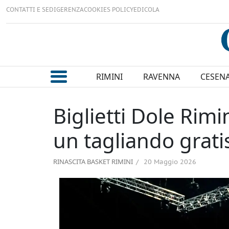
CONTATTI E SEDI
GERENZA
COOKIES POLICY
EDICOLA
RIMINI
RAVENNA
CESEN
Biglietti Dole Rimi
un tagliando grati
RINASCITA BASKET RIMINI
20 Maggio 2026