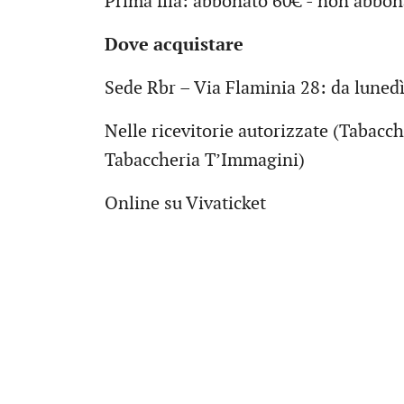
Prima fila: abbonato 60€ - non abbo
Dove acquistare
Sede Rbr – Via Flaminia 28: da luned
Nelle ricevitorie autorizzate (Tabacc
Tabaccheria T’Immagini)
Online su Vivaticket