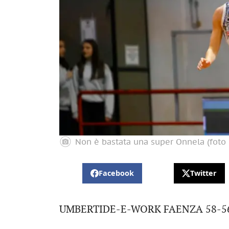
Non è bastata una super Onnela (fot
Facebook
Twitter
UMBERTIDE-E-WORK FAENZA 58-5