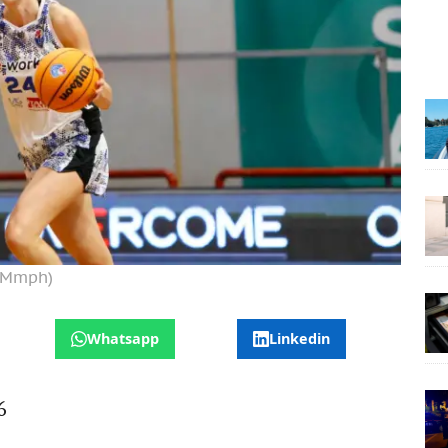
o Mmph)
Whatsapp
Linkedin
6