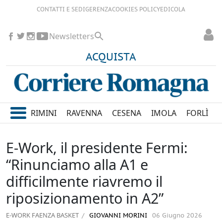
CONTATTI E SEDI
GERENZA
COOKIES POLICY
EDICOLA
Newsletters
ACQUISTA
RIMINI
RAVENNA
CESENA
IMOLA
FORLÌ
E-Work, il presidente Fermi:
“Rinunciamo alla A1 e
difficilmente riavremo il
riposizionamento in A2”
E-WORK FAENZA BASKET
GIOVANNI MORINI
06 Giugno 2026