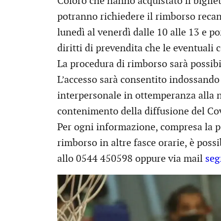
Coloro che hanno acquistato il biglie
potranno richiedere il rimborso recando
lunedì al venerdì dalle 10 alle 13 e po
diritti di prevendita che le eventual
La procedura di rimborso sarà possibi
L’accesso sarà consentito indossando
interpersonale in ottemperanza alla n
contenimento della diffusione del Co
Per ogni informazione, compresa la p
rimborso in altre fasce orarie, è poss
allo 0544 450598 oppure via mail
seg