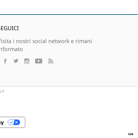
SEGUICI
Visita i nostri social network e rimani
informato
LA
cy