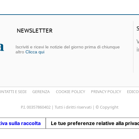
NEWSLETTER
Iscriviti e ricevi le notizie del giorno prima di chiunque
altro
Clicca qui
NTATTI E SEDI
GERENZA
COOKIE POLICY
PRIVACY POLICY
EDICO
P.I. 00357860402 | Tutti i diritti riservati | © Copyright
iva sulla raccolta
Le tue preferenze relative alla priva