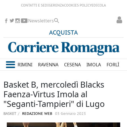
CONTATTI E SEDI
GERENZA
COOKIES POLICY
EDICOLA
Newsletters
ACQUISTA
RIMINI
RAVENNA
CESENA
IMOLA
FORLÌ
Basket B, mercoledì Blacks
Faenza-Virtus Imola al
"Seganti-Tampieri" di Lugo
BASKET
REDAZIONE WEB
03 Gennaio 2023