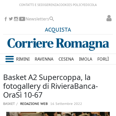
CONTATTI E SEDI
GERENZA
COOKIES POLICY
EDICOLA
Newsletters
ACQUISTA
RIMINI
RAVENNA
CESENA
IMOLA
FORLÌ
Basket A2 Supercoppa, la
fotogallery di RivieraBanca-
OraSì 10-67
BASKET
REDAZIONE WEB
16 Settembre 2022