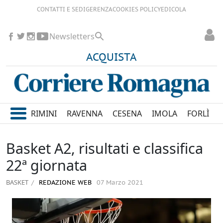
CONTATTI E SEDI
GERENZA
COOKIES POLICY
EDICOLA
Newsletters
ACQUISTA
RIMINI
RAVENNA
CESENA
IMOLA
FORLÌ
Basket A2, risultati e classifica
22ª giornata
BASKET
REDAZIONE WEB
07 Marzo 2021